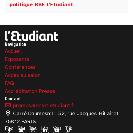
politique RSE l'Etudiant
.
Navigation
Accueil
Exposants
Conférences
Accès au salon
FAQ
Accréditation Presse
Contact
promosalons@letudiant.fr
Carré Daumesnil - 52, rue Jacques-Hillairet
75012 PARIS
Fac
Blu
Ins
Lin
You
Tik